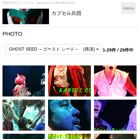
団体WEBサイトシステム - powered by
CoRich舞台芸術！-
T
menu
カプセル兵団
o
g
g
l
PHOTO
e
n
GHOST SEED ～ゴースト シード～ (再演)
1-29件 / 29件中
a
v
i
g
a
t
i
o
n