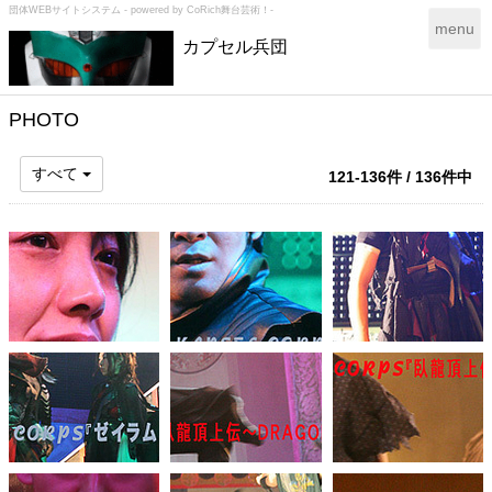
団体WEBサイトシステム - powered by
CoRich舞台芸術！-
T
menu
カプセル兵団
o
g
g
l
PHOTO
e
n
すべて
121-136件 / 136件中
a
v
i
g
a
t
i
o
n