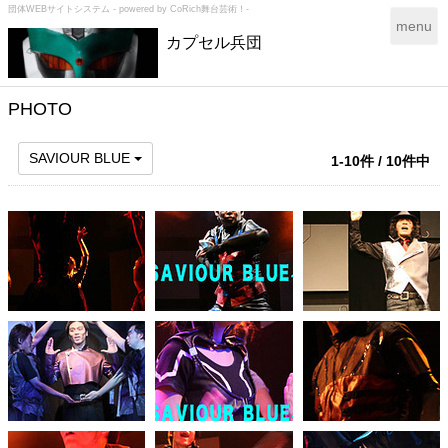
団体WEBサイトシステム - powered by
CoRich舞台芸術！-
T
menu
カプセル兵団
o
g
g
l
PHOTO
e
n
SAVIOUR BLUE
1-10件 / 10件中
a
v
i
g
a
t
i
o
n