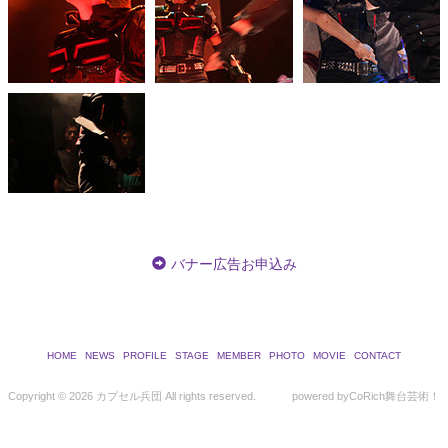
バナー広告お申込み
HOME
NEWS
PROFILE
STAGE
MEMBER
PHOTO
MOVIE
CONTACT
Copyright ©
2026 カプセル兵団 All rights reserved.
powered by
CoRich舞台芸術！